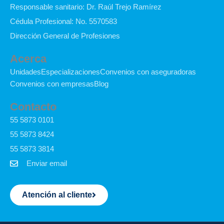
o
i
e
r
i
y
Responsable sanitario: Dr. Raúl Trejo Ramírez
k
n
a
k
Cédula Profesional: No. 5570583
-
m
t
f
o
Dirección General de Profesiones
k
Acerca
Unidades
Especializaciones
Convenios con aseguradoras
Convenios con empresas
Blog
Contacto
55 5873 0101
55 5873 8424
55 5873 3814
Enviar email
Atención al cliente