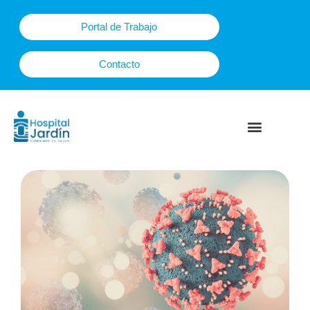
Ir
al
Portal de Trabajo
contenido
Contacto
Plan Maternal