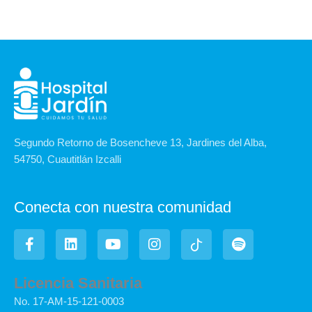
Segundo Retorno de Bosencheve 13, Jardines del Alba,
54750, Cuautitlán Izcalli
Conecta con nuestra comunidad
F
L
Y
I
I
S
a
i
o
n
c
p
c
n
u
s
o
o
e
k
t
t
n
t
Licencia Sanitaria
b
e
u
a
-
i
No. 17-AM-15-121-0003
o
d
b
g
t
f