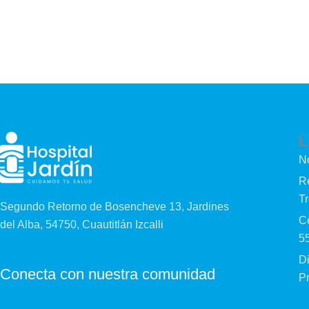
L
N
Re
T
Segundo Retorno de Bosencheve 13, Jardines
Cé
del Alba, 54750, Cuautitlán Izcalli
5
D
Conecta con nuestra comunidad
P
F
L
Y
I
I
S