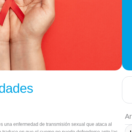
idades
Ar
s una enfermedad de transmisión sexual que ataca al
e traduce en que el cuerpo no puede defenderse ante las