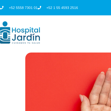
Ir
+52 5558 7301 01
+52 1 55 4593 2516
al
contenido