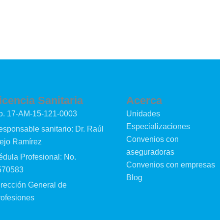
icencia Sanitaria
Acerca
o. 17-AM-15-121-0003
Unidades
Especializaciones
sponsable sanitario: Dr. Raúl
Convenios con
rejo Ramírez
aseguradoras
dula Profesional: No.
Convenios con empresas
570583
Blog
irección General de
rofesiones