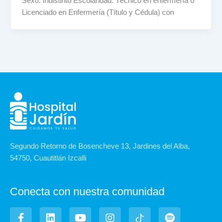
Sexo: Indistinto Escolaridad: Técnico en enfermería o
Licenciado en Enfermería (Título y Cédula) con
Segundo Retorno de Bosencheve 13, Jardines del Alba,
54750, Cuautitlán Izcalli
Conecta con nuestra comunidad
F
L
Y
I
I
S
a
i
o
n
c
p