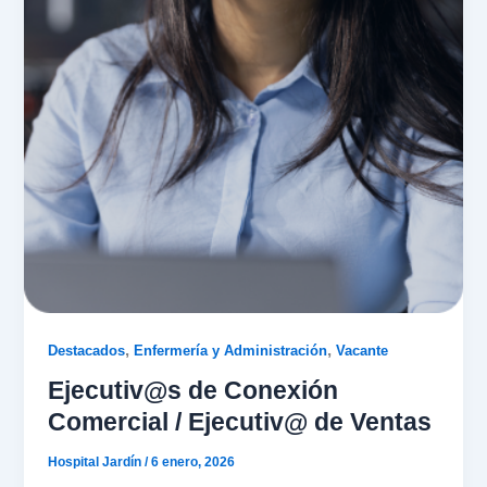
,
,
Destacados
Enfermería y Administración
Vacante
Ejecutiv@s de Conexión
Comercial / Ejecutiv@ de Ventas
Hospital Jardín
/
6 enero, 2026