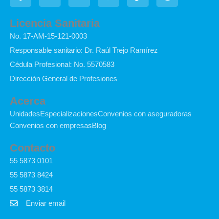
c
n
u
s
o
o
e
k
t
t
n
t
Licencia Sanitaria
b
e
u
a
-
i
No. 17-AM-15-121-0003
o
d
b
g
t
f
o
i
e
r
i
y
Responsable sanitario: Dr. Raúl Trejo Ramírez
k
n
a
k
Cédula Profesional: No. 5570583
-
m
t
f
o
Dirección General de Profesiones
k
Acerca
Unidades
Especializaciones
Convenios con aseguradoras
Convenios con empresas
Blog
Contacto
55 5873 0101
55 5873 8424
55 5873 3814
Enviar email