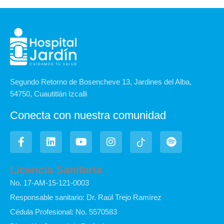
Segundo Retorno de Bosencheve 13, Jardines del Alba,
54750, Cuautitlán Izcalli
Conecta con nuestra comunidad
F
L
Y
I
I
S
a
i
o
n
c
p
c
n
u
s
o
o
e
k
t
t
n
t
Licencia Sanitaria
b
e
u
a
-
i
No. 17-AM-15-121-0003
o
d
b
g
t
f
o
i
e
r
i
y
Responsable sanitario: Dr. Raúl Trejo Ramírez
k
n
a
k
Cédula Profesional: No. 5570583
-
m
t