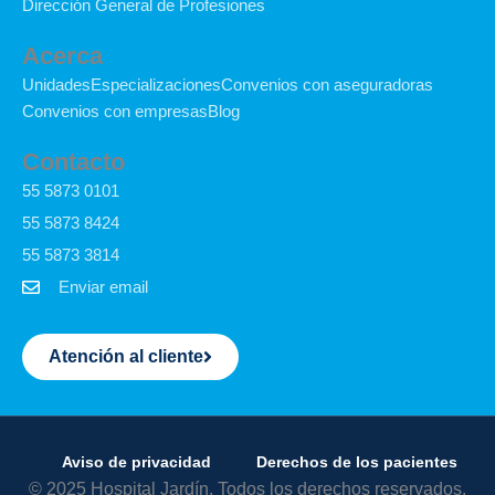
f
o
Dirección General de Profesiones
k
Acerca
Unidades
Especializaciones
Convenios con aseguradoras
Convenios con empresas
Blog
Contacto
55 5873 0101
55 5873 8424
55 5873 3814
Enviar email
Atención al cliente
Aviso de privacidad
Derechos de los pacientes
© 2025 Hospital Jardín. Todos los derechos reservados.