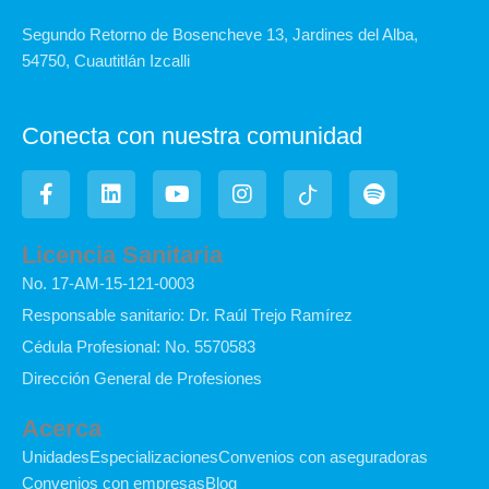
Segundo Retorno de Bosencheve 13, Jardines del Alba,
54750, Cuautitlán Izcalli
Conecta con nuestra comunidad
F
L
Y
I
I
S
a
i
o
n
c
p
c
n
u
s
o
o
e
k
t
t
n
t
Licencia Sanitaria
b
e
u
a
-
i
No. 17-AM-15-121-0003
o
d
b
g
t
f
o
i
e
r
i
y
Responsable sanitario: Dr. Raúl Trejo Ramírez
k
n
a
k
Cédula Profesional: No. 5570583
-
m
t
f
o
Dirección General de Profesiones
k
Acerca
Unidades
Especializaciones
Convenios con aseguradoras
Convenios con empresas
Blog