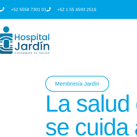
Ir
+52 5558 7301 01
+52 1 55 4593 2516
al
contenido
Membresía Jardín
La salud
se cuida 