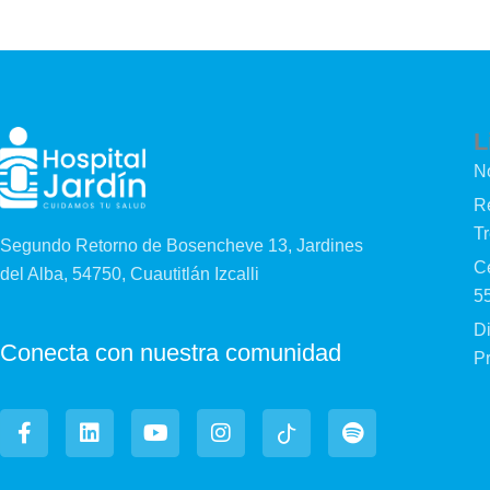
L
N
Re
T
Segundo Retorno de Bosencheve 13, Jardines
Cé
del Alba, 54750, Cuautitlán Izcalli
5
D
Conecta con nuestra comunidad
P
F
L
Y
I
I
S
a
i
o
n
c
p
c
n
u
s
o
o
e
k
t
t
n
t
b
e
u
a
-
i