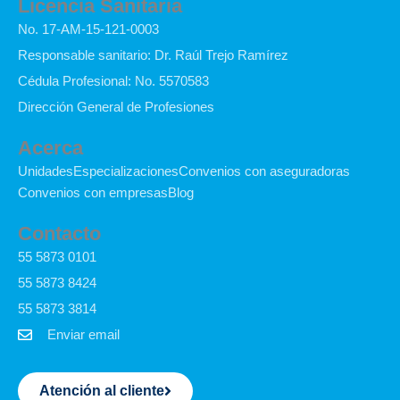
Licencia Sanitaria
b
e
u
a
-
i
No. 17-AM-15-121-0003
o
d
b
g
t
f
o
i
e
r
i
y
Responsable sanitario: Dr. Raúl Trejo Ramírez
k
n
a
k
Cédula Profesional: No. 5570583
-
m
t
f
o
Dirección General de Profesiones
k
Acerca
Unidades
Especializaciones
Convenios con aseguradoras
Convenios con empresas
Blog
Contacto
55 5873 0101
55 5873 8424
55 5873 3814
Enviar email
Atención al cliente