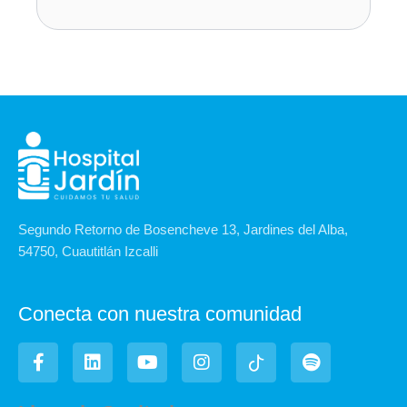
Segundo Retorno de Bosencheve 13, Jardines del Alba,
54750, Cuautitlán Izcalli
Conecta con nuestra comunidad
F
L
Y
I
I
S
a
i
o
n
c
p
c
n
u
s
o
o
e
k
t
t
n
t