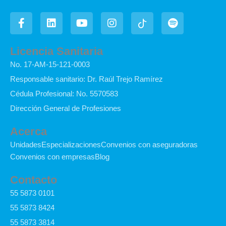
F
L
Y
I
I
S
a
i
o
n
c
p
c
n
u
s
o
o
e
k
t
t
n
t
Licencia Sanitaria
b
e
u
a
-
i
No. 17-AM-15-121-0003
o
d
b
g
t
f
o
i
e
r
i
y
Responsable sanitario: Dr. Raúl Trejo Ramírez
k
n
a
k
Cédula Profesional: No. 5570583
-
m
t
f
o
Dirección General de Profesiones
k
Acerca
Unidades
Especializaciones
Convenios con aseguradoras
Convenios con empresas
Blog
Contacto
55 5873 0101
55 5873 8424
55 5873 3814