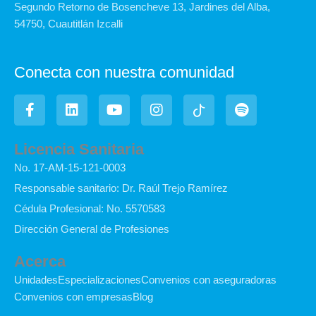
Segundo Retorno de Bosencheve 13, Jardines del Alba,
54750, Cuautitlán Izcalli
Conecta con nuestra comunidad
F
L
Y
I
I
S
a
i
o
n
c
p
c
n
u
s
o
o
e
k
t
t
n
t
Licencia Sanitaria
b
e
u
a
-
i
No. 17-AM-15-121-0003
o
d
b
g
t
f
o
i
e
r
i
y
Responsable sanitario: Dr. Raúl Trejo Ramírez
k
n
a
k
Cédula Profesional: No. 5570583
-
m
t
f
o
Dirección General de Profesiones
k
Acerca
Unidades
Especializaciones
Convenios con aseguradoras
Convenios con empresas
Blog