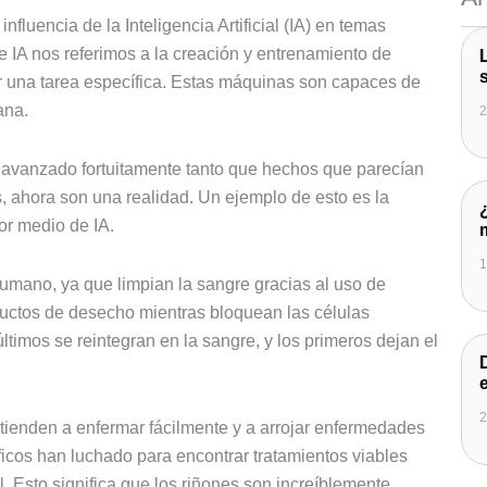
fluencia de la Inteligencia Artificial (IA) en temas
 IA nos referimos a la creación y entrenamiento de
r una tarea específica. Estas máquinas son capaces de
ana.
2
 avanzado fortuitamente tanto que hechos que parecían
, ahora son una realidad. Un ejemplo de esto es la
or medio de IA.
1
humano, ya que limpian la sangre gracias al uso de
oductos de desecho mientras bloquean las células
ltimos se reintegran en la sangre, y los primeros dejan el
2
 tienden a enfermar fácilmente y a arrojar enfermedades
íficos han luchado para encontrar tratamientos viables
l. Esto significa que los riñones son increíblemente