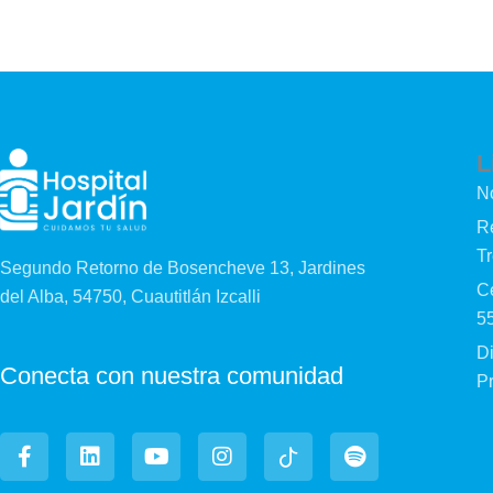
L
N
Re
T
Segundo Retorno de Bosencheve 13, Jardines
Cé
del Alba, 54750, Cuautitlán Izcalli
5
D
Conecta con nuestra comunidad
P
F
L
Y
I
I
S
a
i
o
n
c
p
c
n
u
s
o
o
e
k
t
t
n
t