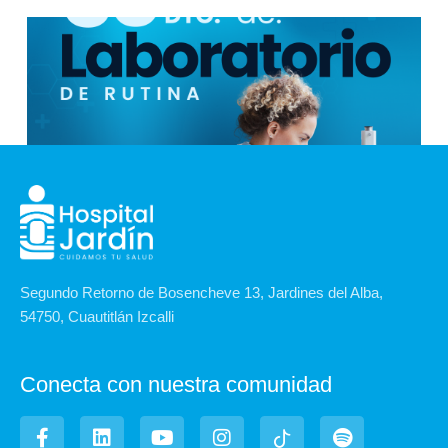
Segundo Retorno de Bosencheve 13, Jardines del Alba,
54750, Cuautitlán Izcalli
Conecta con nuestra comunidad
F
L
Y
I
I
S
a
i
o
n
c
p