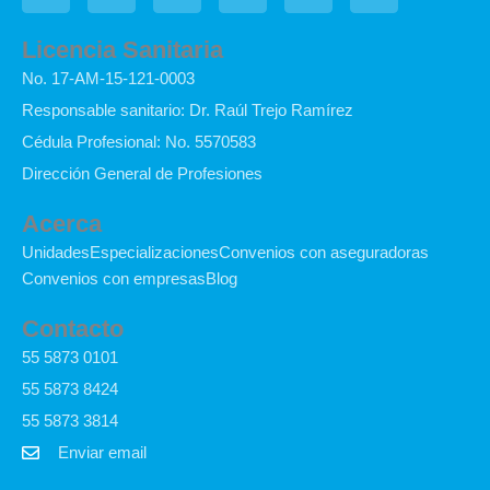
c
n
u
s
o
o
e
k
t
t
n
t
Licencia Sanitaria
b
e
u
a
-
i
No. 17-AM-15-121-0003
o
d
b
g
t
f
o
i
e
r
i
y
Responsable sanitario: Dr. Raúl Trejo Ramírez
k
n
a
k
Cédula Profesional: No. 5570583
-
m
t
f
o
Dirección General de Profesiones
k
Acerca
Unidades
Especializaciones
Convenios con aseguradoras
Convenios con empresas
Blog
Contacto
55 5873 0101
55 5873 8424
55 5873 3814
Enviar email