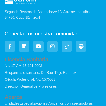
Segundo Retorno de Bosencheve 13, Jardines del Alba,
54750, Cuautitlán Izcalli
Conecta con nuestra comunidad
F
L
Y
I
I
S
a
i
o
n
c
p
c
n
u
s
o
o
e
k
t
t
n
t
Licencia Sanitaria
b
e
u
a
-
i
No. 17-AM-15-121-0003
o
d
b
g
t
f
o
i
e
r
i
y
Responsable sanitario: Dr. Raúl Trejo Ramírez
k
n
a
k
Cédula Profesional: No. 5570583
-
m
t
f
o
Dirección General de Profesiones
k
Acerca
Unidades
Especializaciones
Convenios con aseguradoras