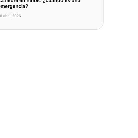
La fiebre en niños: ¿cuándo es una
emergencia?
6 abril, 2026